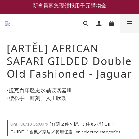
新會員募集現領抵用千元購物金
新會員募集現領抵用千元購物金
LEMAIRE 經典可頌包 NEW ARRIVAL
香氛 / 家居 / 餐廚 [ 全館折上兩件9折，三件享85折 】
[ARTĚL] AFRICAN
新會員募集現領抵用千元購物金
SAFARI GILDED Double
Old Fashioned - Jaguar
-捷克百年歷史水晶玻璃器皿
-標榜手工雕刻、人工吹製
Until
08/18 16:00
✨ [ 任選 2 件 9 折、3 件 85 折 ] GIFT
GUIDE（ 香氛／家居／餐廚任選 ) on selected categories