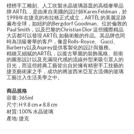
標榜手工雕刻、人工吹製水晶玻璃器皿的高檔奢華品
牌 ARTĚL，是由來自美國的設計師Karen Feldman，於
1998年在捷克的布拉格正式成立，ARTĚL 的美麗足跡
遍布全球，如紐約的Bergdorf Goodman、位於倫敦的
Paul Smith，以及巴黎的Christian Dior 這些國際精品
大店都可以發現 ARTĚL 如藝術般的作品。其品牌也同
時為頂級奢華的客戶，像是Rolls-Royce、 Gucci、
Burberry以及Asprey提供客製化的設計與服務。
精緻又細膩的ARTĚL，以復古華麗的裝飾風格、前衛
的圖形設計以及充滿現代感的流線外型來吸引眾人的
目光，而這些經典工藝皆出自於擁有精密手工技藝的
捷克藝術家之手，成功的將波西米亞亙古流傳的玻璃
工藝注入生活美學之中。
商品規格
容量: 365ml
尺寸: H 9.8 cm ⌀ 8.8 cm
材質: 100% 水晶玻璃
產地: 捷克