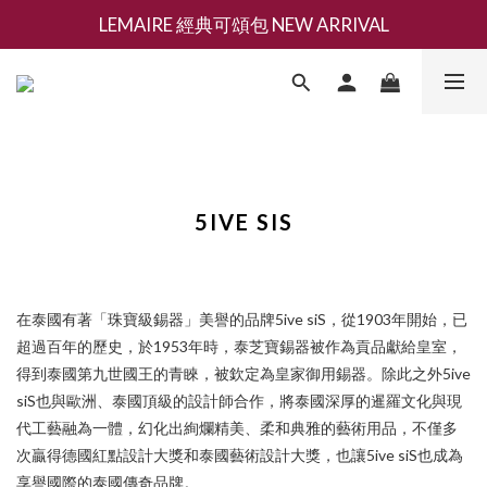
LEMAIRE 經典可頌包 NEW ARRIVAL
新會員募集現領抵用千元購物金
香氛 / 家居 / 餐廚 [ 全館折上兩件9折，三件享85折 】
新會員募集現領抵用千元購物金
5IVE SIS
在泰國有著「珠寶級錫器」美譽的品牌5ive siS，從1903年開始，已
超過百年的歷史，於1953年時，泰芝寶錫器被作為貢品獻給皇室，
得到泰國第九世國王的青睞，被欽定為皇家御用錫器。除此之外5ive
siS也與歐洲、泰國頂級的設計師合作，將泰國深厚的暹羅文化與現
代工藝融為一體，幻化出絢爛精美、柔和典雅的藝術用品，不僅多
次贏得德國紅點設計大獎和泰國藝術設計大獎，也讓5ive siS也成為
享譽國際的泰國傳奇品牌。