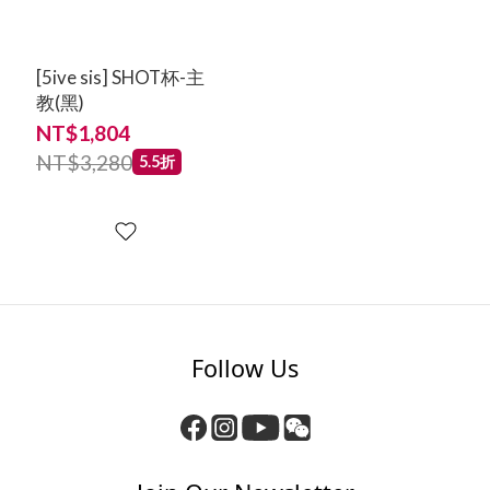
[5ive sis] SHOT杯-主
教(黑)
NT$1,804
NT$3,280
5.5折
Follow Us