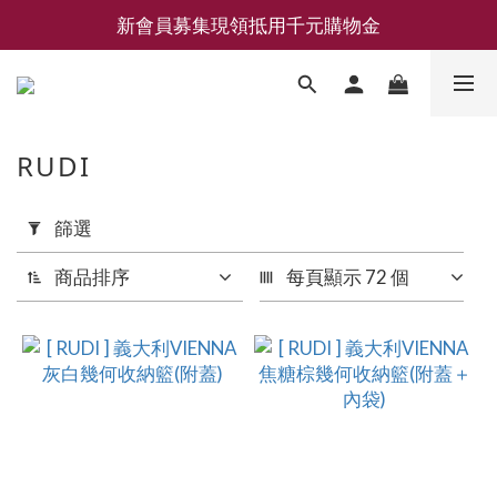
新會員募集現領抵用千元購物金
新會員募集現領抵用千元購物金
LEMAIRE 經典可頌包 NEW ARRIVAL
香氛 / 家居 / 餐廚 [ 全館折上兩件9折，三件享85折 】
RUDI
新會員募集現領抵用千元購物金
套
篩選
用
篩
商品排序
每頁顯示 72 個
選
(0/20)
品
牌
RUDI
(18)