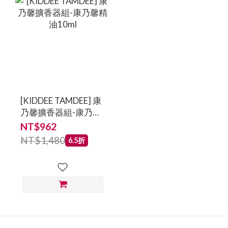
[KIDDEE TAMDEE] 康
乃馨擴香器組-康乃馨
精油10ml
NT$962
NT$1,480
6.5折