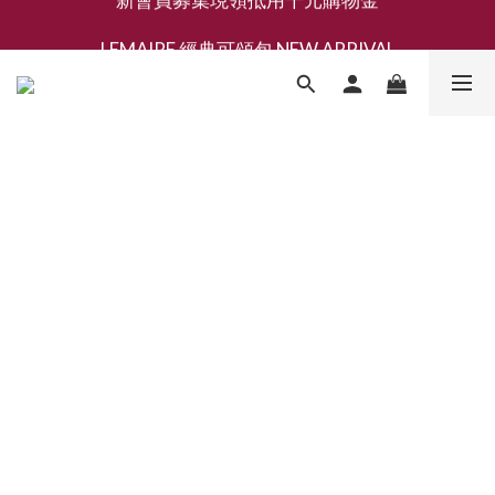
新會員募集現領抵用千元購物金
LEMAIRE 經典可頌包 NEW ARRIVAL
香氛 / 家居 / 餐廚 [ 全館折上兩件9折，三件享85折 】
新會員募集現領抵用千元購物金