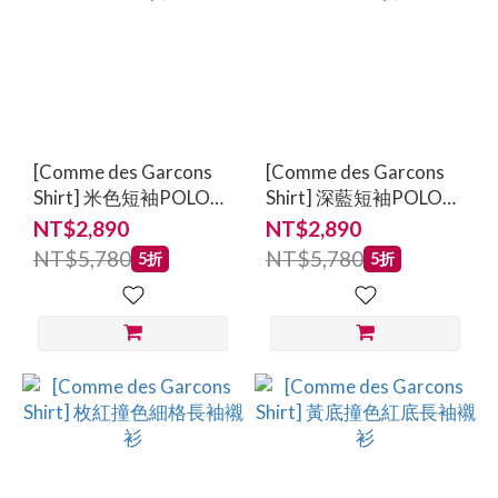
[Comme des Garcons
[Comme des Garcons
Shirt] 米色短袖POLO衫
Shirt] 深藍短袖POLO衫
- Fred Perry聯名
- Fred Perry聯名
NT$2,890
NT$2,890
NT$5,780
NT$5,780
5折
5折