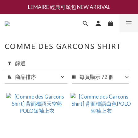
LEMAIRE 經典可頌包 NEW ARRIVAL
新會員募集現領抵用千元購物金
香氛 / 家居 / 餐廚 [ 全館折上兩件9折，三件享85折 】
新會員募集現領抵用千元購物金
COMME DES GARCONS SHIRT
套
篩選
用
篩
商品排序
每頁顯示 72 個
選
(0/20)
品
牌
Comme
des