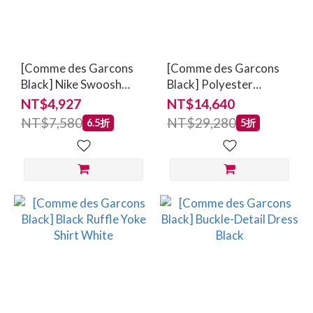
(23)
Price
Range
[Comme des Garcons
[Comme des Garcons
(NT$)
Black] Nike Swoosh
Black] Polyester
Sneakers
Gabardine x Wool Cloth
NT$4,927
NT$14,640
Garment-Finished
NT$7,580
NT$29,280
6.5折
5折
Jacket
~