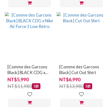
[Comme des Garcons
[Comme des Garcons
Black] BLACK CDG x
Black] Cut Out Shirt
Nike Air Force 1 Low
NT$5,990
NT$6,990
Retro
NT$11,980
NT$13,980
5折
5折