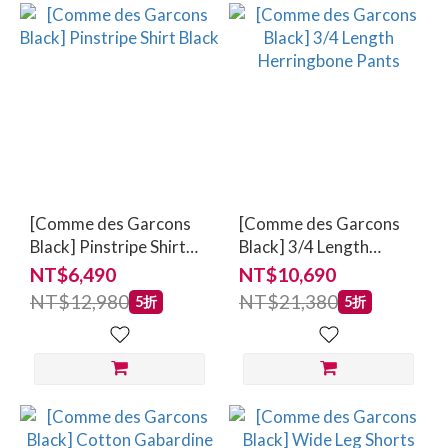
[Comme des Garcons
[Comme des Garcons
Black] Pinstripe Shirt
Black] 3/4 Length
Black
Herringbone Pants
NT$6,490
NT$10,690
NT$12,980
NT$21,380
5折
5折