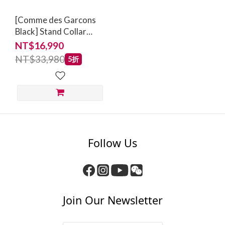
[Comme des Garcons
Black] Stand Collar
Jacket White
NT$16,990
NT$33,980
5折
Follow Us
Join Our Newsletter