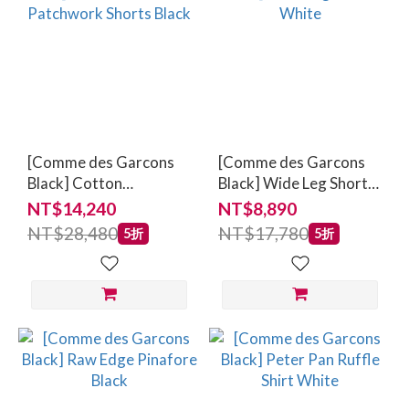
[Comme des Garcons
[Comme des Garcons
Black] Cotton
Black] Wide Leg Shorts
Gabardine Patchwork
White
NT$14,240
NT$8,890
Shorts Black
NT$28,480
NT$17,780
5折
5折