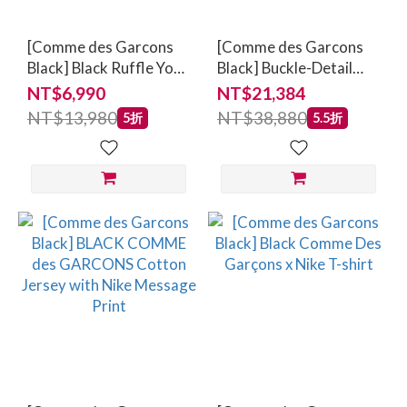
[Comme des Garcons
[Comme des Garcons
Black] Black Ruffle Yoke
Black] Buckle-Detail
Shirt White
Dress Black
NT$6,990
NT$21,384
NT$13,980
NT$38,880
5折
5.5折