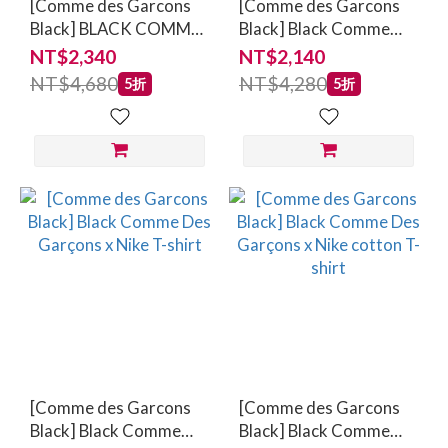
[Comme des Garcons
[Comme des Garcons
Black] BLACK COMME
Black] Black Comme
des GARCONS Cotton
Des Garçons x Nike T-
NT$2,340
NT$2,140
Jersey with Nike
shirt
NT$4,680
NT$4,280
5折
5折
Message Print
[Comme des Garcons
[Comme des Garcons
Black] Black Comme
Black] Black Comme