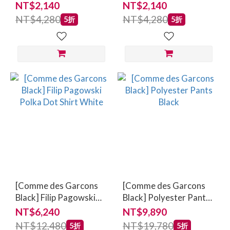
Des Garçons x Nike T-
Des Garçons x Nike
NT$2,140
NT$2,140
shirt
cotton T-shirt
NT$4,280
NT$4,280
5折
5折
[Comme des Garcons
[Comme des Garcons
Black] Filip Pagowski
Black] Polyester Pants
Polka Dot Shirt White
Black
NT$6,240
NT$9,890
NT$12,480
NT$19,780
5折
5折