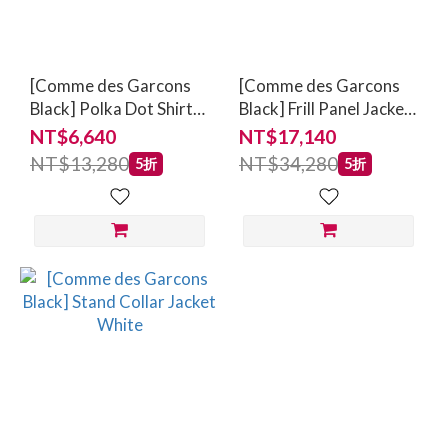
[Comme des Garcons
[Comme des Garcons
Black] Polka Dot Shirt
Black] Frill Panel Jacket
Black
White
NT$6,640
NT$17,140
NT$13,280
NT$34,280
5折
5折