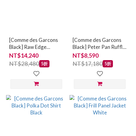
[Comme des Garcons
[Comme des Garcons
Black] Raw Edge
Black] Peter Pan Ruffle
Pinafore Black
Shirt White
NT$14,240
NT$8,590
NT$28,480
NT$17,180
5折
5折