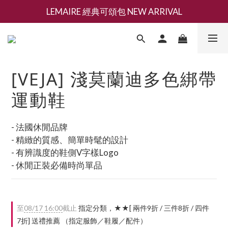
LEMAIRE 經典可頌包 NEW ARRIVAL
新會員募集現領抵用千元購物金
香氛 / 家居 / 餐廚 [ 全館折上兩件9折，三件享85折 】
新會員募集現領抵用千元購物金
[VEJA] 淺莫蘭迪多色綁帶
運動鞋
- 法國休閒品牌
- 精緻的質感、簡單時髦的設計
- 有辨識度的鞋側V字樣Logo
- 休閒正裝必備時尚單品
至
08/17 16:00
截止
指定分類，★★[ 兩件9折 / 三件8折 / 四件
7折] 送禮推薦 （指定服飾／鞋履／配件）