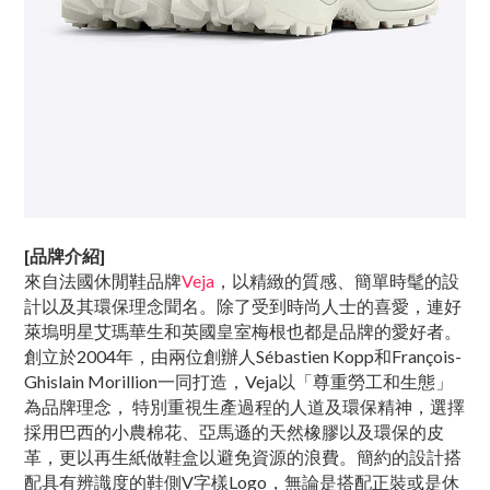
[品牌介紹]
來自法國休閒鞋品牌
Veja
，以精緻的質感、簡單時髦的設
計以及其環保理念聞名。除了受到時尚人士的喜愛，連好
萊塢明星艾瑪華生和英國皇室梅根也都是品牌的愛好者。
創立於2004年，由兩位創辦人Sébastien Kopp和François-
Ghislain Morillion一同打造，Veja以「尊重勞工和生態」
為品牌理念， 特別重視生產過程的人道及環保精神，選擇
採用巴西的小農棉花、亞馬遜的天然橡膠以及環保的皮
革，更以再生紙做鞋盒以避免資源的浪費。簡約的設計搭
配具有辨識度的鞋側V字樣Logo，無論是搭配正裝或是休