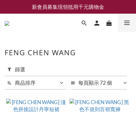
新會員募集現領抵用千元購物金
新會員募集現領抵用千元購物金
LEMAIRE 經典可頌包 NEW ARRIVAL
香氛 / 家居 / 餐廚 [ 全館折上兩件9折，三件享85折 】
新會員募集現領抵用千元購物金
FENG CHEN WANG
套
篩選
用
篩
商品排序
每頁顯示 72 個
選
(0/20)
品
牌
FENG