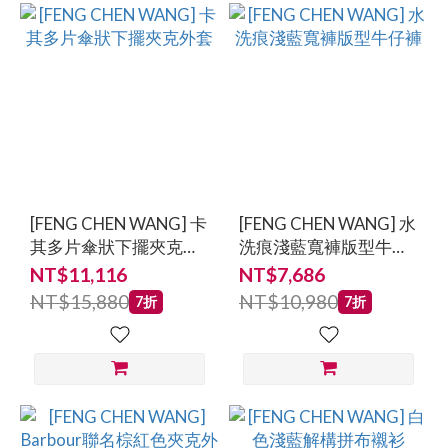
[FENG CHEN WANG] 卡
[FENG CHEN WANG] 水
其多片傘狀下擺夾克外
洗痕淺藍寬褲版型牛仔
套
褲
NT$11,116
NT$7,686
NT$15,880
NT$10,980
7折
7折