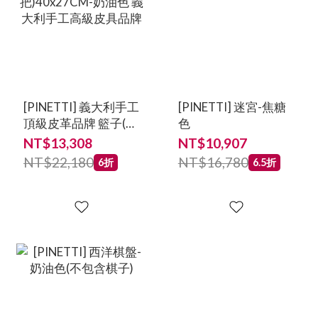
[PINETTI] 義大利手工
[PINETTI] 迷宮-焦糖
頂級皮革品牌 籃子(附
色
提把)40x27CM-奶油
NT$13,308
NT$10,907
色 義大利手工高級皮
NT$22,180
NT$16,780
6折
6.5折
具品牌