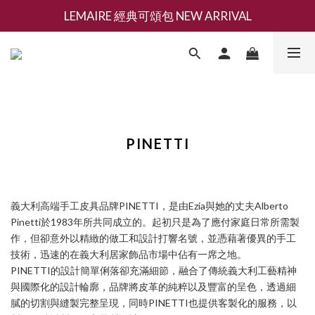
LEMAIRE 經典可頌包 NEW ARRIVAL
新會員募集現領抵用千元購物金
香氛 / 家居 / 餐廚 [ 全館折上兩件9折，三件享85折 】
新會員募集現領抵用千元購物金
PINETTI
義大利高端手工皮具品牌PINETTI，是由Ezia與她的丈夫Alberto
Pinetti於1983年所共同成立的。起初只是為了應付家庭日常所需製
作，但卻意外以精緻的做工和設計打響名號，並憑藉著優異的手工
技術，迅速的在義大利居家飾品市場中佔有一席之地。
PINETTI的設計簡單俐落卻充滿細節，融合了傳統義大利工藝精神
與國際化的設計輪廓，品牌將皮革的純粹以及豐富的呈色，透過細
膩的切割與縫製完整呈現，同時PINETTI也提供客製化的服務，以