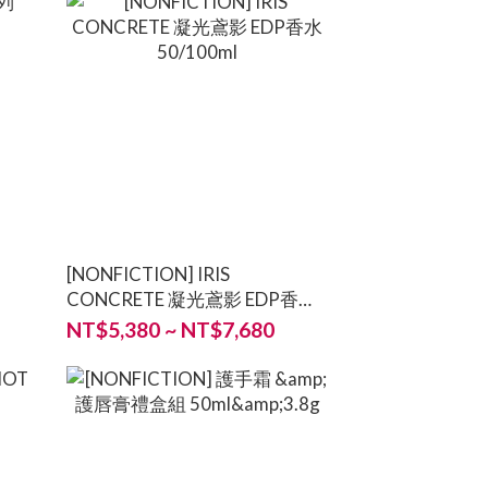
[NONFICTION] IRIS
CONCRETE 凝光鳶影 EDP香水
50/100ml
NT$5,380 ~ NT$7,680