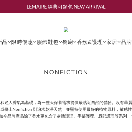
LEMAIRE 經典可頌包 NEW ARRIVAL
新會員募集現領抵用千元購物金
夏日香氛 [ 全系列滿三百再減 $200 ]
新會員募集現領抵用千元購物金
新品
限時優惠
服飾鞋包
餐廚
香氛&護理
家居
品牌
NONFICTION
的原料和迷人香氣為基礎，為一整天保養需求提供最貼近自然的體驗。沒有華麗的外
倡追尋物體本質，而在成份上Nonfiction 則追求乾淨天然，並堅持使用最好的植
消費者喜愛，如今品牌產品除了香水更包含了身體護理、手部護理、唇部護理等系