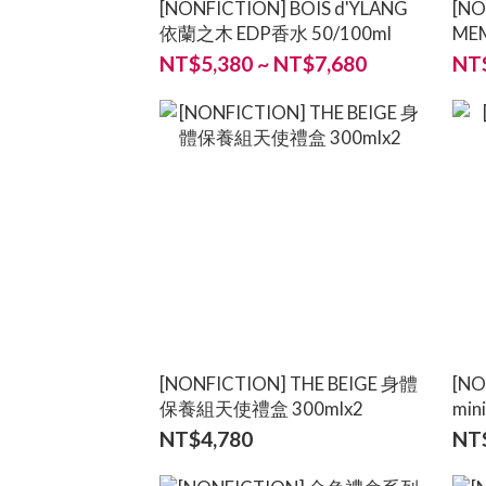
[NONFICTION] BOIS d'YLANG
[NO
依蘭之木 EDP香水 50/100ml
ME
50/
NT$5,380 ~ NT$7,680
NT$
[NONFICTION] THE BEIGE 身體
[NO
保養組天使禮盒 300mlx2
mi
NT$4,780
NT