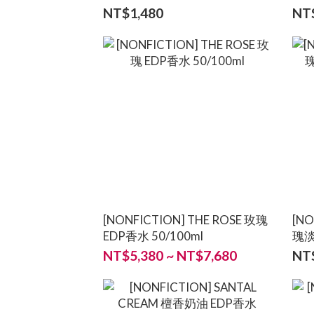
NT$1,480
NT
[NONFICTION] THE ROSE 玫瑰
[NO
EDP香水 50/100ml
瑰淡
NT$5,380 ~ NT$7,680
NT