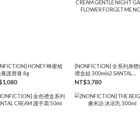
ONFICTION] HONEY 蜂蜜植
[NONFICTION] 全系列身
養護唇膏 8g
禮盒組 300mlx2 SANTAL
CREAM GENTLE NIGHT GA
$1,080
NT$3,780
FLOWER FORGET ME NOT