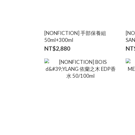
[NONFICTION] 手部保養組
[N
50ml+300ml
SAN
NT$2,880
NT