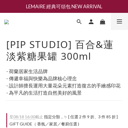
LEMAIRE 經典可頌包 NEW ARRIVAL
新會員募集現領抵用千元購物金
香氛 / 家居 / 餐廚 [ 全館折上兩件9折，三件享85折 】
新會員募集現領抵用千元購物金
[PIP STUDIO] 百合&蓮
淡紫糖果罐 300ml
- 荷蘭居家生活品牌
- 傳遞幸福與快樂為品牌核心理念
- 設計師擅長運用大量花朵元素打造復古的手繪感印花
- 為平凡的生活打造自然美好的風景
至
08/18 16:00
截止
指定分類，✨ [ 任選 2 件 9 折、3 件 85 折 ]
GIFT GUIDE（ 香氛／家居／餐廚任選 )