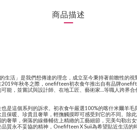
商品描述
，「美好的生活」是我們想傳達的理念，成立至今秉持著前瞻性
冬之際，onefifteen初衣食午推出自有品牌onefifteen
世界、探索美的可能，並嘗試與設計師、在地工匠、藝術家…等職人
也是這個系列的訴求。初衣食午嚴選100%的喀什米爾羊
軟且保暖、珍貴且奢華，輕撫觸摸即可感受到它的不同。除此
調的奢華，俐落的線條輔佐上精緻的工藝細節，完美勾勒出
不妥協的精神，Onefifteen X Suii為希望貼近生