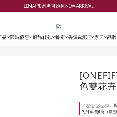
LEMAIRE 經典可頌包 NEW ARRIVAL
新會員募集現領抵用千元購物金
香氛 / 家居 / 餐廚 [ 全館折上兩件9折，三件享85折 】
新會員募集現領抵用千元購物金
新品
限時優惠
服飾鞋包
餐廚
香氛&護理
家居
品牌
[ONEFIF
色雙花卉
至
08/17 16:00
截止
指
7折] 送禮推薦 （