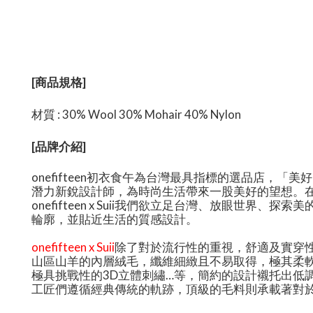
[商品規格]
材質 : 30% Wool 30% Mohair 40% Nylon
[品牌介紹]
onefifteen初衣食午為台灣最具指標的選品店
潛力新銳設計師，為時尚生活帶來一股美好的望想。在2019年秋
onefifteen x Suii我們欲立足台灣、放眼
輪廓，並貼近生活的質感設計。
onefifteen x Suii
除了對於流行性的重視，舒適及實穿性
山區山羊的內層絨毛，纖維細緻且不易取得，極其柔
極具挑戰性的3D立體刺繡…等，簡約的設計襯托出低
工匠們遵循經典傳統的軌跡，頂級的毛料則承載著對於品質永