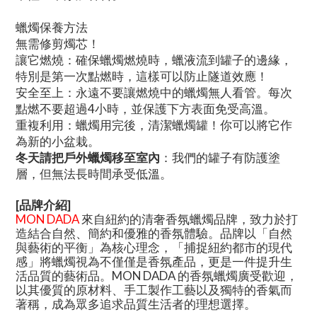
蠟燭保養方法
無需修剪燭芯！
讓它燃燒：確保蠟燭燃燒時，蠟液流到罐子的邊緣，
特別是第一次點燃時，這樣可以防止隧道效應！
安全至上：永遠不要讓燃燒中的蠟燭無人看管。每次
點燃不要超過4小時，並保護下方表面免受高溫。
重複利用：蠟燭用完後，清潔蠟燭罐！你可以將它作
為新的小盆栽。
冬天請把戶外蠟燭移至室內
：我們的罐子有防護塗
層，但無法長時間承受低溫。
[品牌介紹]
MON DADA
來自紐約的清奢香氛蠟燭品牌，致力於打
造結合自然、簡約和優雅的香氛體驗。品牌以「自然
與藝術的平衡」為核心理念，「捕捉紐約都市的現代
感」將蠟燭視為不僅僅是香氛產品，更是一件提升生
活品質的藝術品。MON DADA 的香氛蠟燭廣受歡迎，
以其優質的原材料、手工製作工藝以及獨特的香氣而
著稱，成為眾多追求品質生活者的理想選擇。