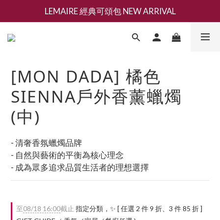
LEMAIRE 經典可頌包 NEW ARRIVAL
新會員募集現領抵用千元購物金
香氛 / 家居 / 餐廚 [ 全館折上兩件9折，三件享85折 】
新會員募集現領抵用千元購物金
[MON DADA] 橘色
SIENNA戶外香薰蠟燭
(中)
- 清奢香氛蠟燭品牌
- 自然與藝術的平衡為核心理念
- 成為眾多追求品質生活者的理想選擇
至
08/18 16:00
截止
指定分類，✨ [ 任選 2 件 9 折、3 件 85 折 ]