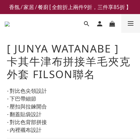
香氛 / 家居 / 餐廚 [ 全館折上兩件9折，三件享85折 】
新會員募集現領抵用千元購物金
新會員募集現領抵用千元購物金
[ JUNYA WATANABE ]
卡其牛津布拼接羊毛夾克
外套 FILSON聯名
- 對比色尖領設計
- 下巴帶細節
- 壓扣與拉鍊開合
- 翻蓋貼袋設計
- 對比色背部拼接
- 內裡襯布設計