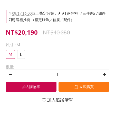
至
08/17 16:00
截止
指定分類，★★[ 兩件9折 / 三件8折 / 四件
7折] 送禮推薦 （指定服飾／鞋履／配件）
NT$20,190
NT$40,380
尺寸
: M
M
L
數量
加入購物車
立即購買
加入追蹤清單