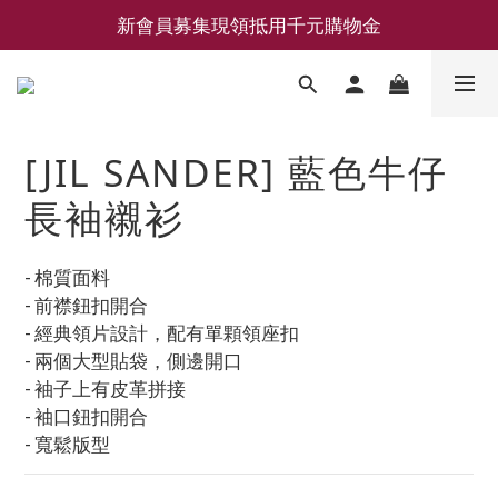
新會員募集現領抵用千元購物金
新會員募集現領抵用千元購物金
LEMAIRE 經典可頌包 NEW ARRIVAL
香氛 / 家居 / 餐廚 [ 全館折上兩件9折，三件享85折 】
[JIL SANDER] 藍色牛仔
新會員募集現領抵用千元購物金
長袖襯衫
- 棉質面料
- 前襟鈕扣開合
- 經典領片設計，配有單顆領座扣
- 兩個大型貼袋，側邊開口
- 袖子上有皮革拼接
- 袖口鈕扣開合
- 寬鬆版型