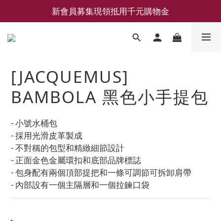
新會員募集現領抵用千元購物金
新會員募集現領抵用千元購物金
LEMAIRE 經典可頌包 NEW ARRIVAL
香氛 / 家居 / 餐廚 [ 全館折上兩件9折，三件享85折 】
[JACQUEMUS]
新會員募集現領抵用千元購物金
BAMBOLA 黑色小手提包
- 小號水桶包
- 採用光滑皮革製成
- 不對稱的包型和精緻細節設計
- 正面金色金屬環扣和底部品牌標誌
- 包身配有兩個頂部提把和一條可調節可拆卸肩帶
- 內部設有一個主隔層和一個拉鍊口袋