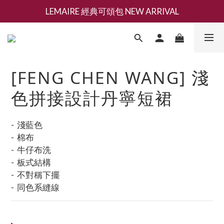
LEMAIRE 經典可頌包 NEW ARRIVAL
新會員募集現領抵用千元購物金
香氛 / 家居 / 餐廚 [ 全館折上兩件9折，三件享85折 】
新會員募集現領抵用千元購物金
[FENG CHEN WANG] 淺
色拼接設計丹寧短裙
-  淺藍色
-  棉布
-  牛仔布洗
-  板式結構
-  不對稱下擺
-  同色系縫線