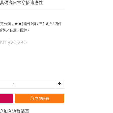
時具備高日常穿搭適應性
定分類，★★[ 兩件9折 / 三件8折 / 四件
指定服飾／鞋履／配件）
NT$20,280
立即購買
加入追蹤清單