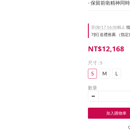
- 保留前衛精神同
至
08/17 16:00
截止
指
7折] 送禮推薦 （
NT$12,168
尺寸
: S
S
M
L
數量
加入購物車