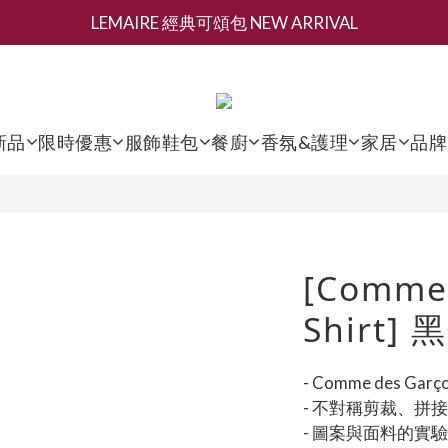
LEMAIRE 經典可頌包 NEW ARRIVAL
新會員募集現領抵用千元購物金
香氛 / 家居 / 餐廚 [ 全館折上兩件9折，三件享85折 】
新會員募集現領抵用千元購物金
新品
限時優惠
服飾鞋包
餐廚
香氛&護理
家居
品牌
[Comme 
Shirt
- Comme des 
- 不對稱剪裁、拼
- 圖案與面料的實