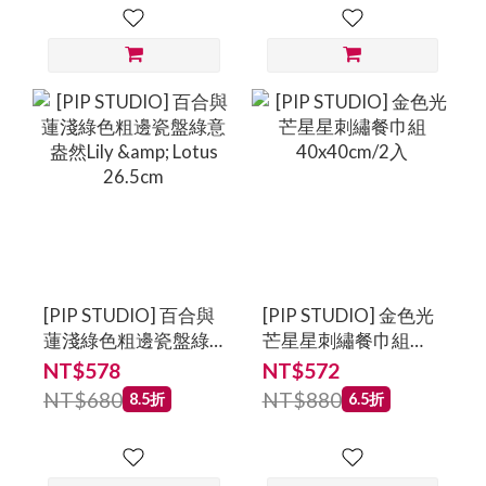
[PIP STUDIO] 百合與
[PIP STUDIO] 金色光
蓮淺綠色粗邊瓷盤綠
芒星星刺繡餐巾組
意盎然Lily & Lotus
40x40cm/2入
NT$578
NT$572
26.5cm
NT$680
NT$880
8.5折
6.5折