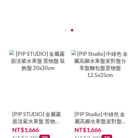
[PIP STUDIO] 金屬霧
[PIP Studio] 中綠色 金
面淡紫水果盤 置物盤
屬高腳水果盤派對盤
裝飾盤 20x30cm
分享盤麵包盤置物盤
NT$1,666
NT$1,666
12.5x35cm