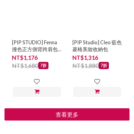
[PIP STUDIO] Fenna
[PIP Studio] Cleo 藍色
撞色正方側背跨肩包
菱格美妝收納包
(小) 藍
NT$1,176
NT$1,316
NT$1,680
NT$1,880
7折
7折
查看更多