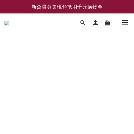
新會員募集現領抵用千元購物金
新會員募集現領抵用千元購物金
LEMAIRE 經典可頌包 NEW ARRIVAL
香氛 / 家居 / 餐廚 [ 全館折上兩件9折，三件享85折 】
新會員募集現領抵用千元購物金