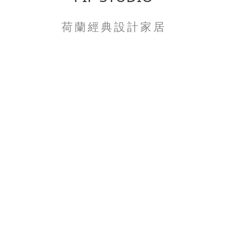
荷 蘭 經 典 設 計 家 居