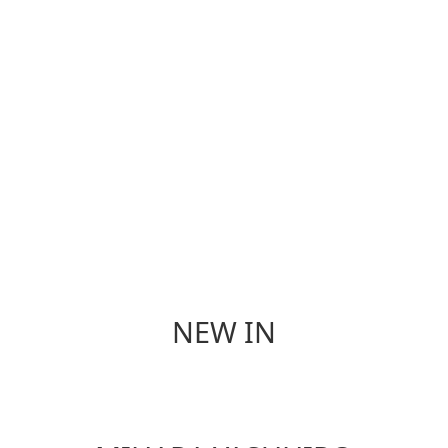
香 氛
餐 具
NEW IN