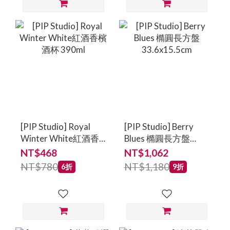
[PIP Studio] Royal
[PIP Studio] Berry
Winter White紅酒香
Blues 橢圓長方盤
檳酒杯 390ml
33.6x15.5cm
NT$468
NT$1,062
NT$780
NT$1,180
6折
9折