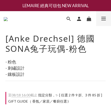
LEMAIRE 經典可頌包 NEW ARRIVAL
新會員募集現領抵用千元購物金
香氛 / 家居 / 餐廚 [ 全館折上兩件9折，三件享85折 】
新會員募集現領抵用千元購物金
[Anke Drechsel] 德國
SONA兔子玩偶-粉色
- 粉色
- 刺繡設計
- 鑲板設計
至
08/18 16:00
截止
指定分類，✨ [ 任選 2 件 9 折、3 件 85 折 ]
GIFT GUIDE（ 香氛／家居／餐廚任選 )