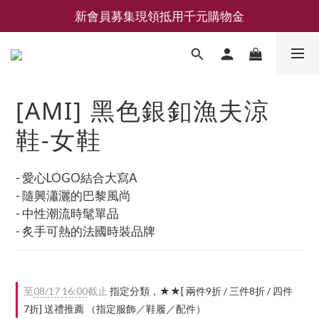
新會員募集現領抵用千元購物金
新會員募集現領抵用千元購物金
LEMAIRE 經典可頌包 NEW ARRIVAL
香氛 / 家居 / 餐廚 [ 全館折上兩件9折，三件享85折 】
[AMI] 黑色銀釦漁夫涼
新會員募集現領抵用千元購物金
鞋-女鞋
- 愛心LOGO結合大寫A
- 隨興瀟灑的巴黎風尚
- 中性潮流時髦單品
- 炙手可熱的法國時裝品牌
至
08/17 16:00
截止
指定分類，★★[ 兩件9折 / 三件8折 / 四件
7折] 送禮推薦 （指定服飾／鞋履／配件）