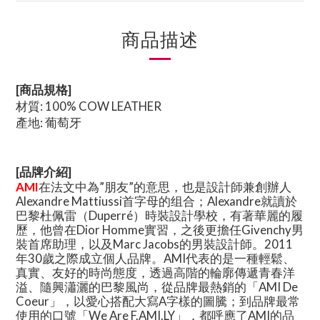
商品描述
[商品規格]
材質: 100% COW LEATHER
產地: 葡萄牙
[品牌介紹]
AMI
在法文中為”朋友”的意思，也是設計師兼創辦人
Alexandre Mattiussi首字母的组合；Alexandre就讀於
巴黎杜佩雷（Duperré）時裝設計學校，有著華麗的履
歷，他曾在Dior Homme實習，之後更擔任Givenchy男
裝首席助理，以及Marc Jacobs的男裝設計師。2011
年30歲之際成立個人品牌。AMI代表的是一種輕鬆、
真實、友好的時尚態度，透過高階的輪廓傳遞青春洋
溢、隨興瀟灑的巴黎風尚，從品牌最熱銷的「AMI De
Coeur」，以愛心搭配大寫A字樣的圖騰；到品牌最常
使用的口號「We Are F.AMI.LY」，都呼應了AMI的品