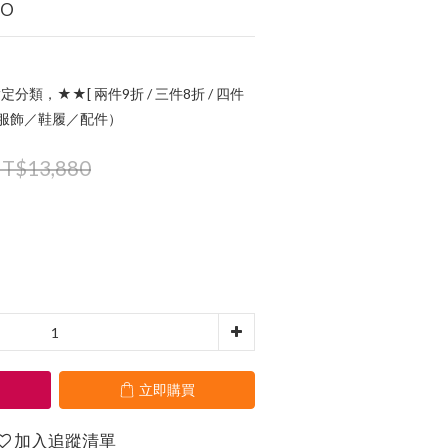
GO
定分類，★★[ 兩件9折 / 三件8折 / 四件
指定服飾／鞋履／配件）
T$13,880
立即購買
加入追蹤清單