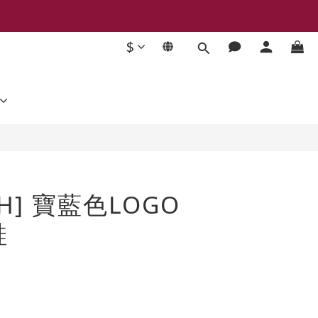
$
立即購買
SH] 寶藍色LOGO
鞋