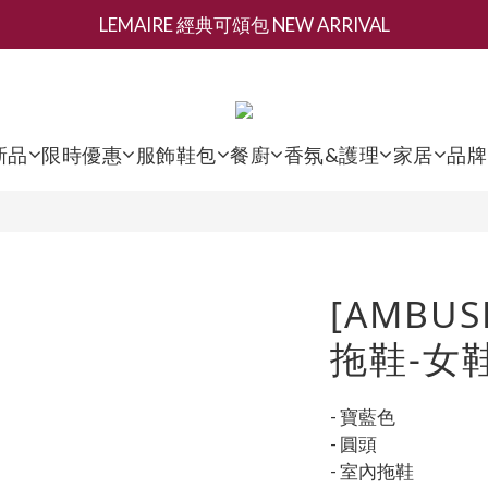
LEMAIRE 經典可頌包 NEW ARRIVAL
新會員募集現領抵用千元購物金
香氛 / 家居 / 餐廚 [ 全館折上兩件9折，三件享85折 】
新會員募集現領抵用千元購物金
新品
限時優惠
服飾鞋包
餐廚
香氛&護理
家居
品牌
[AMBU
拖鞋-女
- 寶藍色
- 圓頭
- 室內拖鞋