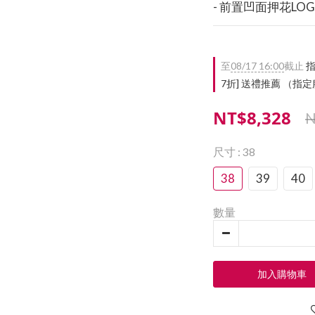
- 前置凹面押花LO
至
08/17 16:00
截止
指
7折] 送禮推薦 （
NT$8,328
N
尺寸
: 38
38
39
40
數量
加入購物車