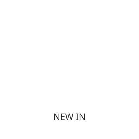
個 人 保 養
香 氛
NEW IN