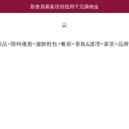
新會員募集現領抵用千元購物金
新會員募集現領抵用千元購物金
LEMAIRE 經典可頌包 NEW ARRIVAL
香氛 / 家居 / 餐廚 [ 全館折上兩件9折，三件享85折 】
新品
限時優惠
服飾鞋包
餐廚
香氛&護理
家居
品牌
新會員募集現領抵用千元購物金