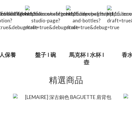
人保養
盤子 I 碗
馬克杯 I 水杯 I
香
壺
精選商品