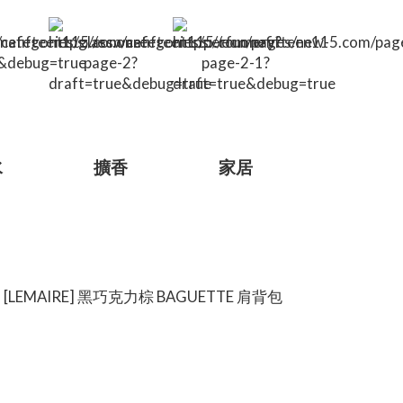
水
擴香
家居