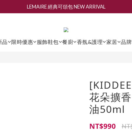
LEMAIRE 經典可頌包 NEW ARRIVAL
新會員募集現領抵用千元購物金
香氛 / 家居 / 餐廚 [ 全館折上兩件9折，三件享85折 】
新會員募集現領抵用千元購物金
新品
限時優惠
服飾鞋包
餐廚
香氛&護理
家居
品牌
[KIDDE
花朵擴香
油50ml
NT$990
NT$