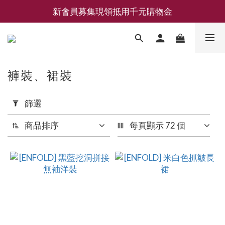
新會員募集現領抵用千元購物金
新會員募集現領抵用千元購物金
LEMAIRE 經典可頌包 NEW ARRIVAL
香氛 / 家居 / 餐廚 [ 全館折上兩件9折，三件享85折 】
褲裝、裙裝
新會員募集現領抵用千元購物金
套
篩選
用
篩
商品排序
每頁顯示 72 個
選
(0/20)
品
牌
SHU
SHU