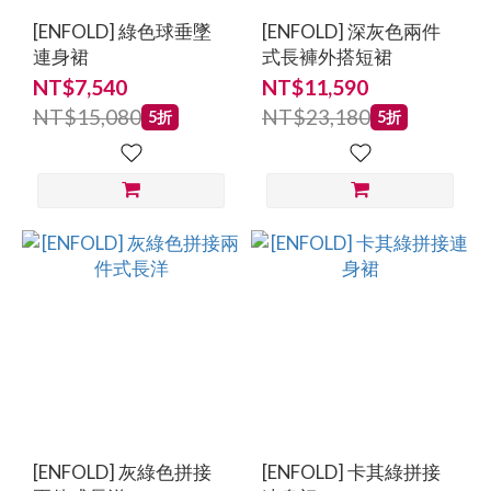
(5)
[ENFOLD] 綠色球垂墜
[ENFOLD] 深灰色兩件
Comme
連身裙
式長褲外搭短裙
des
NT$7,540
NT$11,590
Garcons
NT$15,080
NT$23,180
5折
5折
Black
(4)
JACQUEMUS
(4)
JUPE
by
Jackie
(4)
看
更
[ENFOLD] 灰綠色拼接
[ENFOLD] 卡其綠拼接
多