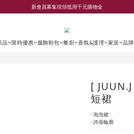
新會員募集現領抵用千元購物金
新會員募集現領抵用千元購物金
LEMAIRE 經典可頌包 NEW ARRIVAL
香氛 / 家居 / 餐廚 [ 全館折上兩件9折，三件享85折 】
新品
限時優惠
服飾鞋包
餐廚
香氛&護理
家居
品牌
新會員募集現領抵用千元購物金
[ JUUN
短裙
- 泡泡裙
- 誇張輪廓