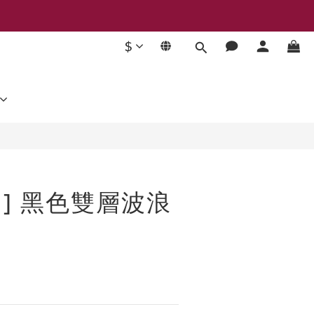
$
立即購買
.J ] 黑色雙層波浪