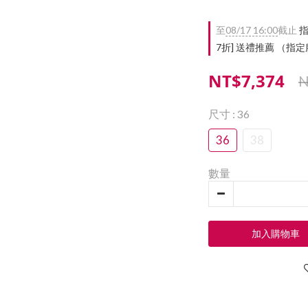
至
08/17 16:00
截止
指
7折] 送禮推薦 （
NT$7,374
N
尺寸
: 36
36
38
數量
加入購物車