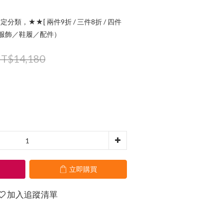
定分類，★★[ 兩件9折 / 三件8折 / 四件
指定服飾／鞋履／配件）
T$14,180
立即購買
加入追蹤清單