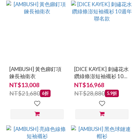
[AMBUSH] 黃色鉚釘項
[DICE KAYEK] 刺繡花水
鍊長袖衛衣
鑽綠條澎短袖襯衫 10週
年聯名款
NT$13,008
NT$16,968
NT$21,680
NT$28,880
6折
5.9折