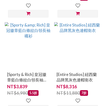
[Sporty & Rich] 皇冠徽
[Entire Studios] 紐西蘭
章藍白條紋白領長袖襯
品牌黑灰色連帽衛衣
衫
NT$3,839
NT$8,316
NT$6,980
NT$11,880
5.5折
7折