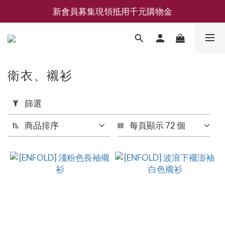
新會員募集現領抵用千元購物金
新會員募集現領抵用千元購物金
LEMAIRE 經典可頌包 NEW ARRIVAL
香氛 / 家居 / 餐廚 [ 全館折上兩件9折，三件享85折 】
衛衣、襯衫
新會員募集現領抵用千元購物金
套
篩選
用
篩
商品排序
每頁顯示 72 個
選
(0/20)
品
牌
CASABLANCA
(7)