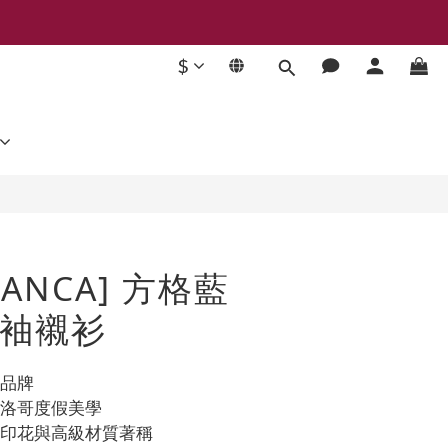
$
立即購買
LANCA] 方格藍
袖襯衫
裝品牌
摩洛哥度假美學
緻印花與高級材質著稱