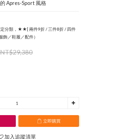
Apres-Sport 風格
定分類，★★[ 兩件9折 / 三件8折 / 四件
指定服飾／鞋履／配件）
NT$29,380
立即購買
加入追蹤清單