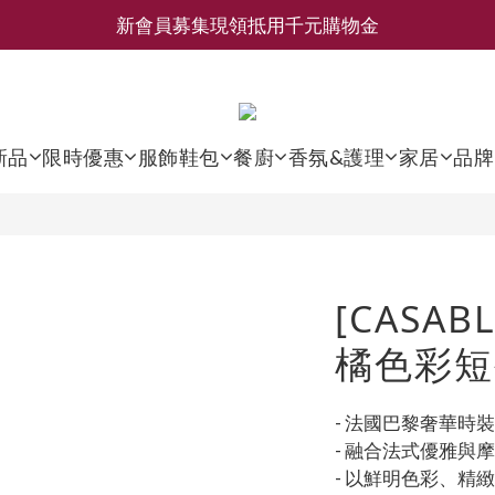
新會員募集現領抵用千元購物金
新會員募集現領抵用千元購物金
LEMAIRE 經典可頌包 NEW ARRIVAL
香氛 / 家居 / 餐廚 [ 全館折上兩件9折，三件享85折 】
新品
限時優惠
服飾鞋包
餐廚
香氛&護理
家居
品牌
新會員募集現領抵用千元購物金
[CASAB
橘色彩短
- 法國巴黎奢華時
- 融合法式優雅與
- 以鮮明色彩、精