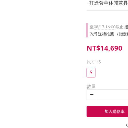
- 打造奢華休閒兼具的 
至
08/17 16:00
截止
指
7折] 送禮推薦 （
NT$14,690
尺寸
: S
S
數量
加入購物車