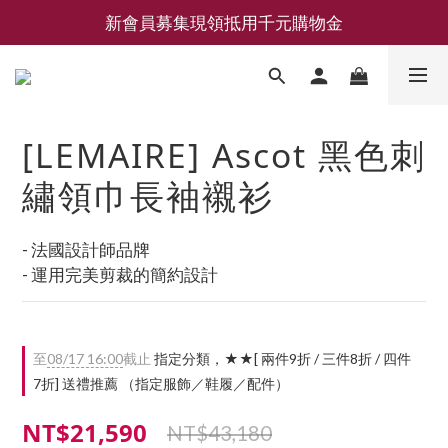
新會員募集現領抵用千元購物金
新會員募集現領抵用千元購物金
LEMAIRE 經典可頌包 NEW ARRIVAL
香氛 / 家居 / 餐廚 [ 全館折上兩件9折，三件享85折 】
[LEMAIRE] Ascot 黑色刺
新會員募集現領抵用千元購物金
繡領巾長袖襯衫
- 法國設計師品牌
- 運用完美剪裁的簡約設計
至
08/17 16:00
截止
指定分類，★★[ 兩件9折 / 三件8折 / 四件
7折] 送禮推薦 （指定服飾／鞋履／配件）
NT$21,590
NT$43,180