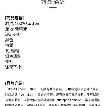
商品描述
[商品規格]
材質: 100% Cotton
產地: 葡萄牙
設計亮點
黑色
棉質
刺繡設計
銀色邊飾
長袖
弧形下擺
[
品牌介紹
]
「It’s All About Cutting 一切讓剪裁去說話」，用這句話來形容法國設
計師品牌「Lemaire」，最適合不過。沒有華麗閃亮的面料、沒有錯綜
複雜的裝飾，清新脫俗的時裝設計師Christophe Lemaire 在當今喧囂的
國際時尚圈中，宛如一股清流，滋養著所有渴望自由的靈魂。喜歡透過