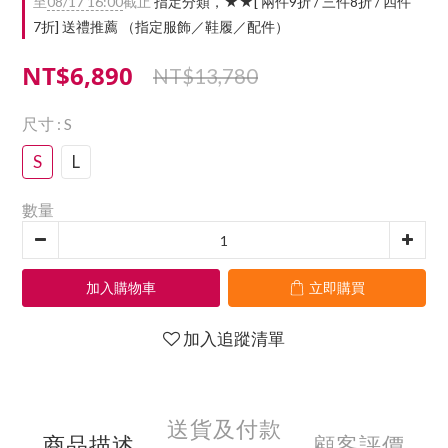
至
08/17 16:00
截止
指定分類，★★[ 兩件9折 / 三件8折 / 四件
7折] 送禮推薦 （指定服飾／鞋履／配件）
NT$6,890
NT$13,780
尺寸
: S
S
L
數量
加入購物車
立即購買
加入追蹤清單
送貨及付款
商品描述
顧客評價