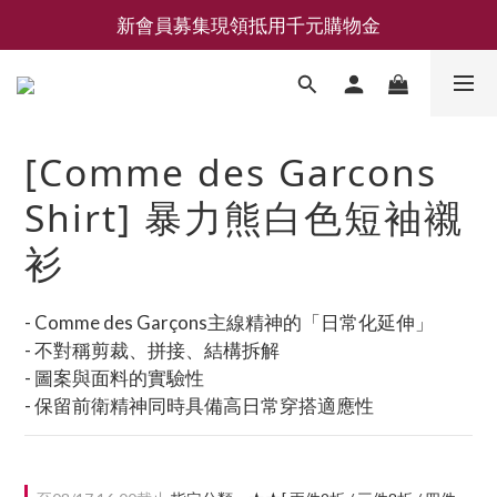
新會員募集現領抵用千元購物金
新會員募集現領抵用千元購物金
LEMAIRE 經典可頌包 NEW ARRIVAL
香氛 / 家居 / 餐廚 [ 全館折上兩件9折，三件享85折 】
[Comme des Garcons
新會員募集現領抵用千元購物金
Shirt] 暴力熊白色短袖襯
衫
- Comme des Garçons主線精神的「日常化延伸」
- 不對稱剪裁、拼接、結構拆解
- 圖案與面料的實驗性
- 保留前衛精神同時具備高日常穿搭適應性