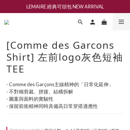
LEMAIRE 經典可頌包 NEW ARRIVAL
新會員募集現領抵用千元購物金
香氛 / 家居 / 餐廚 [ 全館折上兩件9折，三件享85折 】
新會員募集現領抵用千元購物金
[Comme des Garcons
Shirt] 左前logo灰色短袖
TEE
- Comme des Garçons主線精神的「日常化延伸」
- 不對稱剪裁、拼接、結構拆解
- 圖案與面料的實驗性
- 保留前衛精神同時具備高日常穿搭適應性