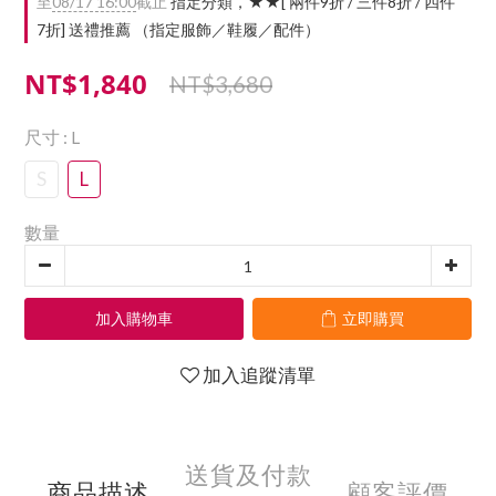
至
08/17 16:00
截止
指定分類，★★[ 兩件9折 / 三件8折 / 四件
7折] 送禮推薦 （指定服飾／鞋履／配件）
NT$1,840
NT$3,680
尺寸
: L
S
L
數量
加入購物車
立即購買
加入追蹤清單
送貨及付款
商品描述
顧客評價