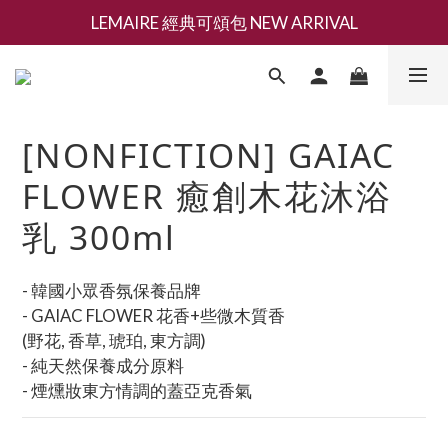
LEMAIRE 經典可頌包 NEW ARRIVAL
新會員募集現領抵用千元購物金
香氛 / 家居 / 餐廚 [ 全館折上兩件9折，三件享85折 】
新會員募集現領抵用千元購物金
[NONFICTION] GAIAC
FLOWER 癒創木花沐浴
乳 300ml
- 韓國小眾香氛保養品牌
- GAIAC FLOWER 花香+些微木質香
(野花, 香草, 琥珀, 東方調)
- 純天然保養成分原料
- 煙燻妝東方情調的蓋亞克香氣