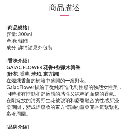
商品描述
[商品規格]
容量: 300ml
產地: 韓國
成分: 詳情請見外包裝
[香味介紹]
GAIAC FLOWER 花香+些微木質香
(野花, 香草, 琥珀, 東方調)
在煙燻香薰的樹籬中盛開的一叢野花。
Gaiac Flower描繪了從純粹進化到性感的強烈女性美，
同時擁有悸動和舒適感的感性又純粹的面貌的香氣。
在剛綻放的清秀野生花被琥珀和麝香融合的性感所浸
染期間，變成煙燻妝的東方情調的蓋亞克香氣緊緊包
裹著周圍。
[品牌介紹]