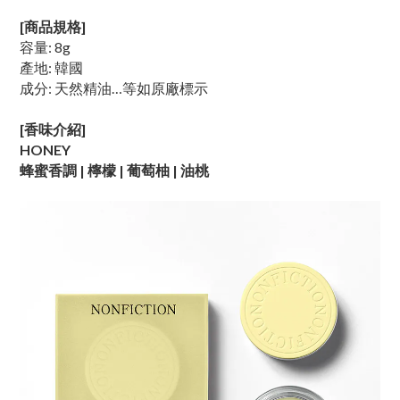
[商品規格]
容量: 8g
產地: 韓國
成分: 天然精油…等如原廠標示
[香味介紹]
HONEY
蜂蜜香調 | 檸檬 | 葡萄柚 | 油桃