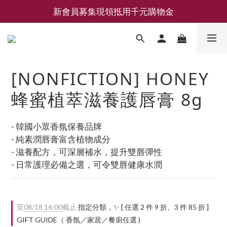
新會員募集現領抵用千元購物金
新會員募集現領抵用千元購物金
LEMAIRE 經典可頌包 NEW ARRIVAL
香氛 / 家居 / 餐廚 [ 全館折上兩件9折，三件享85折 】
[NONFICTION] HONEY
新會員募集現領抵用千元購物金
蜂蜜植萃滋養護唇膏 8g
- 韓國小眾香氛保養品牌
- 純素潤唇膏富含植物成分
- 滋養配方，可深層補水，提升雙唇彈性
- 日常護理必備之選，可令雙唇健康水潤
至
08/18 16:00
截止
指定分類，✨ [ 任選 2 件 9 折、3 件 85 折 ]
GIFT GUIDE（ 香氛／家居／餐廚任選 )