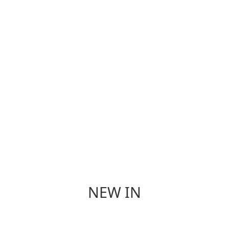
個 人 保 養
香 氛
NEW IN