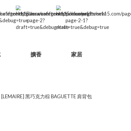
水
擴香
家居