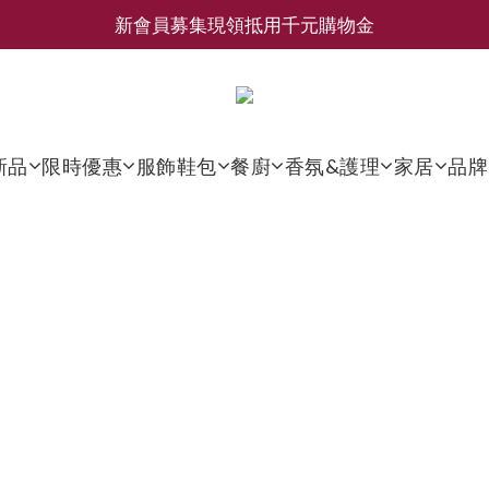
新會員募集現領抵用千元購物金
新會員募集現領抵用千元購物金
LEMAIRE 經典可頌包 NEW ARRIVAL
香氛 / 家居 / 餐廚 [ 全館折上兩件9折，三件享85折 】
新品
限時優惠
服飾鞋包
餐廚
香氛&護理
家居
品牌
新會員募集現領抵用千元購物金