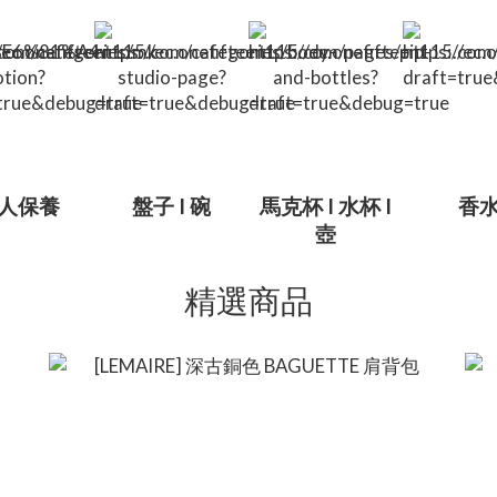
人保養
盤子 I 碗
馬克杯 I 水杯 I
香
壺
精選商品