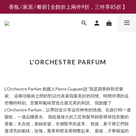
香氛 / 家居 / 餐廚 [ 全館折上兩件9折，三件享85折 】
新會員募集現領抵用千元購物金
新會員募集現領抵用千元購物金
L'ORCHESTRE PARFUM
L'Orchestre Parfum 創建人Pierre Guguen說“我是調香師和音樂
家。 這兩項藝術之間的對話代表著我最美好的回憶。時間停滯的這
些獨特時刻。音樂和氣味營造出最完美的和諧。 我創建了
L'Orchestre Parfum，以帶回並分享這些神奇的情感。在旅行時一邊
聽歌，一邊品嚐香水。 我從最偉大的工匠和製琴師那裡尋找音樂的
香氣：木吉他，黃銅長號，非洲豎琴的皮革。 然後，鼻子將它們與
最漂亮的氣味，玫瑰，熏香和橙花香聯繫起來。 最後，才華橫溢的