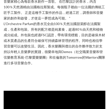
音樂家精心為每款香水創作一首歌。 在巴黎設計的香水，內含
100％天然酒精由法國格拉斯製成。每個瓶子都由一位法國的傳統工
匠手工製作。 正是這種手工製作的作品，經過工匠，調香師和音樂
家的創作和啟發，才使這一夢想成為可能。 ”
L'Orchestre Parfum的香水完全由100％天然法國甜菜醇在法國製
成，生產和包裝。所有的配方都是純素食，超過80％由天然和植物
成分組成。外包裝也經過FSC認證，帶有環境標籤，目的是確保木材
或木質產品的生產符合確保可持續森林管理的程序。同時也相信學
習音樂可以改變生活。因此，香水樂團與傑出的合作夥伴致力於支
持以年輕人音樂夢的實踐，很榮幸地與Demos（社交職業音樂和管
弦樂教育系統-巴黎愛樂樂團）和在倫敦的Tomorrow的Warriors團隊
進行多項音樂合作。