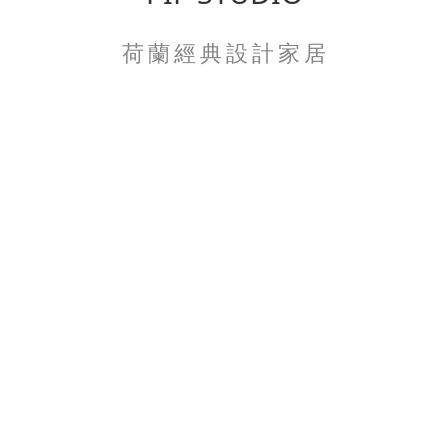
荷 蘭 經 典 設 計 家 居