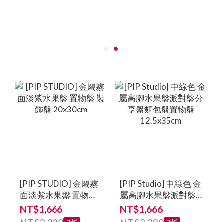
[PIP STUDIO] 金屬霧
[PIP Studio] 中綠色 金
面淡紫水果盤 置物盤
屬高腳水果盤派對盤
裝飾盤 20x30cm
分享盤麵包盤置物盤
NT$1,666
NT$1,666
12.5x35cm