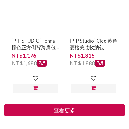
[PIP STUDIO] Fenna
[PIP Studio] Cleo 藍色
撞色正方側背跨肩包
菱格美妝收納包
(小) 藍
NT$1,176
NT$1,316
NT$1,680
NT$1,880
7折
7折
查看更多