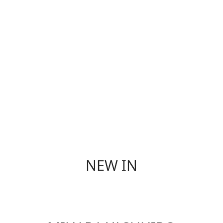
香 氛
餐 具
NEW IN