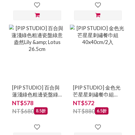
[PIP STUDIO] 百合與
[PIP STUDIO] 金色光
蓮淺綠色粗邊瓷盤綠
芒星星刺繡餐巾組
意盎然Lily & Lotus
40x40cm/2入
NT$578
NT$572
26.5cm
NT$680
NT$880
8.5折
6.5折