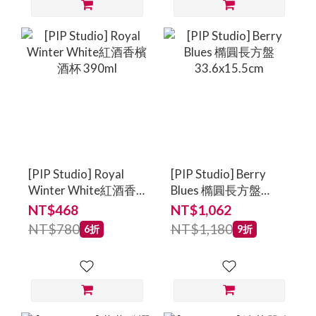
[PIP Studio] Royal
[PIP Studio] Berry
Winter White紅酒香
Blues 橢圓長方盤
檳酒杯 390ml
33.6x15.5cm
NT$468
NT$1,062
NT$780
NT$1,180
6折
9折