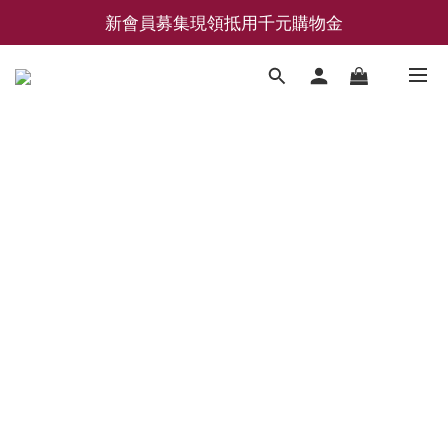
新會員募集現領抵用千元購物金
新會員募集現領抵用千元購物金
LEMAIRE 經典可頌包 NEW ARRIVAL
香氛 / 家居 / 餐廚 [ 全館折上兩件9折，三件享85折 】
新會員募集現領抵用千元購物金