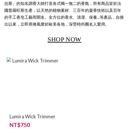
拉斯」的知名調香大師打造各式獨一無二的香氛，所有商品皆於法
國普羅旺斯生產，以天然的植物素材、三百年的凝香技術以及百年
的手工香皂工藝而聞名。全方位的香水、清潔、保養...等產品，自推
出以來，立即席捲風靡於歐美各地，深受時尚圈名人愛用。
SHOP NOW
Lumira Wick Trimmer
NT$750