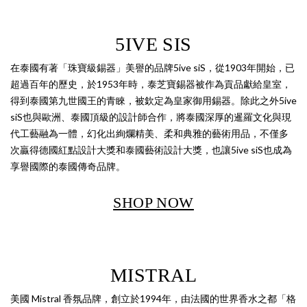
5IVE SIS
在泰國有著「珠寶級錫器」美譽的品牌5ive siS，從1903年開始，已
超過百年的歷史，於1953年時，泰芝寶錫器被作為貢品獻給皇室，
得到泰國第九世國王的青睞，被欽定為皇家御用錫器。除此之外5ive
siS也與歐洲、泰國頂級的設計師合作，將泰國深厚的暹羅文化與現
代工藝融為一體，幻化出絢爛精美、柔和典雅的藝術用品，不僅多
次贏得德國紅點設計大獎和泰國藝術設計大獎，也讓5ive siS也成為
享譽國際的泰國傳奇品牌。
SHOP NOW
MISTRAL
美國 Mistral 香氛品牌，創立於1994年，由法國的世界香水之都「格