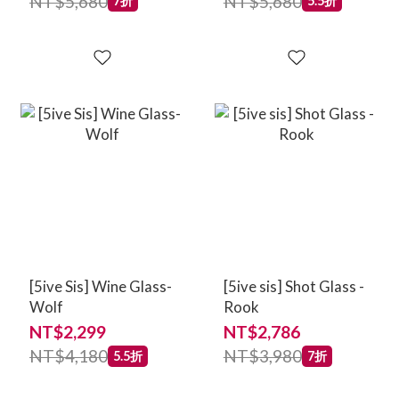
NT$5,680
NT$5,680
7折
5.5折
[5ive Sis] Wine Glass-
[5ive sis] Shot Glass -
Wolf
Rook
NT$2,299
NT$2,786
NT$4,180
NT$3,980
5.5折
7折