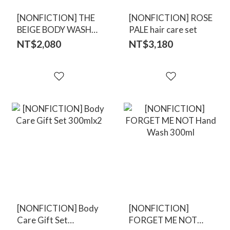
[NONFICTION] THE
[NONFICTION] ROSE
BEIGE BODY WASH
PALE hair care set
300ml
NT$2,080
NT$3,180
[NONFICTION] Body
[NONFICTION]
Care Gift Set
FORGET ME NOT