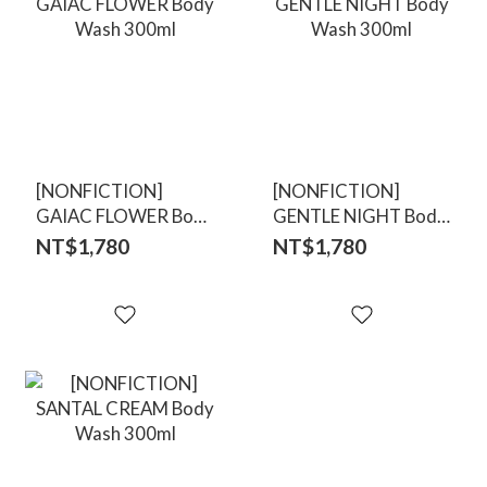
[NONFICTION]
[NONFICTION]
GAIAC FLOWER Body
GENTLE NIGHT Body
Wash 300ml
Wash 300ml
NT$1,780
NT$1,780