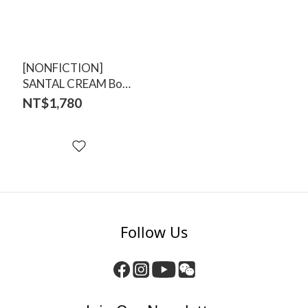
[NONFICTION]
SANTAL CREAM Body
Wash 300ml
NT$1,780
Follow Us