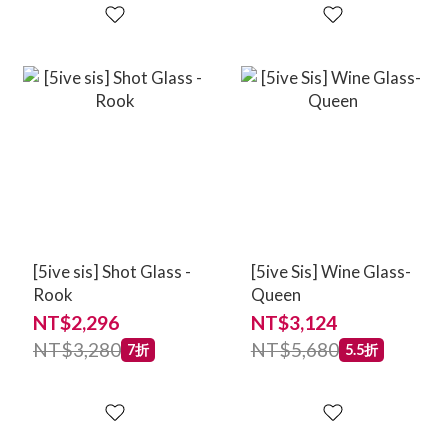
[5ive sis] Shot Glass -
[5ive Sis] Wine Glass-
Rook
Queen
NT$2,296
NT$3,124
NT$3,280
NT$5,680
7折
5.5折