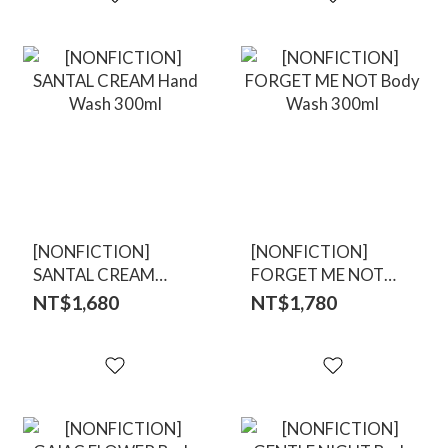
[NONFICTION]
[NONFICTION]
SANTAL CREAM
FORGET ME NOT
Hand Wash 300ml
Body Wash 300ml
NT$1,680
NT$1,780