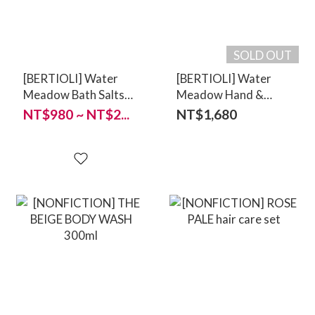
SOLD OUT
[BERTIOLI] Water
[BERTIOLI] Water
Meadow Bath Salts
Meadow Hand &
100/500g
Body Wash 500ml
NT$980 ~ NT$2...
NT$1,680