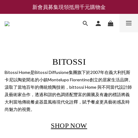
新會員募集現領抵用千元購物金
新會員募集現領抵用千元購物金
LEMAIRE 經典可頌包 NEW ARRIVAL
香氛 / 家居 / 餐廚 [ 全館折上兩件9折，三件享85折 】
新會員募集現領抵用千元購物金
BITOSSI
Bitossi Home是Bitossi Diffusione集團旗下於2007年在義大利托斯
卡尼以陶瓷聞名的小鎮Montelupo Fiorentino創立的居家生活品牌。
汲取了當地百年的傳統燒陶技術，bittossi Home 與不同當代設計師
及藝術家合作，透過和諧的色調搭配豐富的圖騰及有趣的標語將義
大利當地傳統餐桌器皿風格現代化詮釋，賦予餐桌更具藝術感及時
尚魅力的視覺。
SHOP NOW