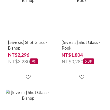
[5ive sis] Shot Glass -
[5ive sis] Shot Glass -
Bishop
Rook
NT$2,296
NT$1,804
NT$3,280
NT$3,280
7折
5.5折