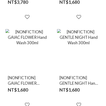
300mlx2
Hand Wash 300ml
NT$3,780
NT$1,680
[NONFICTION]
[NONFICTION]
GAIAC FLOWER
GENTLE NIGHT Hand
Hand Wash 300ml
Wash 300ml
NT$1,680
NT$1,680