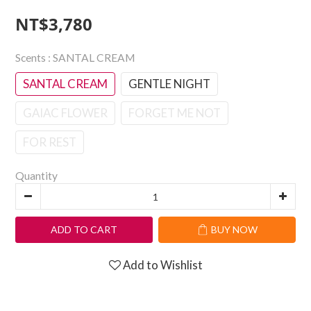
NT$3,780
Scents
: SANTAL CREAM
SANTAL CREAM
GENTLE NIGHT
GAIAC FLOWER
FORGET ME NOT
FOR REST
Quantity
ADD TO CART
BUY NOW
Add to Wishlist