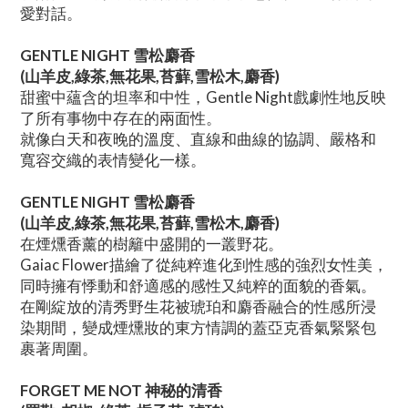
愛對話。
GENTLE NIGHT 雪松麝香
(山羊皮,綠茶,無花果,苔蘚,雪松木,麝香)
甜蜜中蘊含的坦率和中性，Gentle Night戲劇性地反映
了所有事物中存在的兩面性。
就像白天和夜晚的溫度、直線和曲線的協調、嚴格和
寬容交織的表情變化一樣。
GENTLE NIGHT 雪松麝香
(山羊皮,綠茶,無花果,苔蘚,雪松木,麝香)
在煙燻香薰的樹籬中盛開的一叢野花。
Gaiac Flower描繪了從純粹進化到性感的強烈女性美，
同時擁有悸動和舒適感的感性又純粹的面貌的香氣。
在剛綻放的清秀野生花被琥珀和麝香融合的性感所浸
染期間，變成煙燻妝的東方情調的蓋亞克香氣緊緊包
裹著周圍。
FORGET ME NOT 神秘的清香