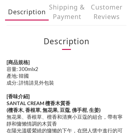
Shipping &
Customer
Description
Payment
Reviews
Description
[商品規格]
容量: 300mlx2
產地: 韓國
成分: 詳情請見外包裝
[香味介紹]
SANTAL CREAM 檀香木質香
(檀香木, 香根草, 無花果, 豆蔻, 佛手柑, 生姜)
無花果、香根草、檀香和清爽小豆蔻的組合，帶有寧
靜和慵懶情調的木質香
在陽光溫暖縈繞的慵懶的下午，在戀人懷中進行的可