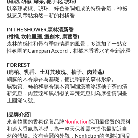
(羅勒, 胡椒, 綠茶, 梔子花, 琥珀)
以辛辣胡椒、琥珀、綠色香調組成的特殊香氣，神祕
魅惑又帶點煥然一新的柑橘香
IN THE SHOWER 森林清新香
(柑橘, 坎帕里酒, 癒創木, 廣藿香)
森林的感性和帶有季節情調的風景，多添加了一點女
性氛圍的Camppari Accord，柑橘木香香水的全新詮釋
FOR REST
(扁柏、乳香、土耳其玫瑰、柚子、肉荳蔻)
細膩的木香麝香為基礎，捕捉寧靜的森林形象。
礦物質、絲柏和熏香讓木質調瀰漫著冰涼柚子茶的清
新氣息，肉荳蔻和黑胡椒的辛辣氣息則為摩登情調畫
上圓滿句號。
[品牌介紹]
來自韓國的香氛保養品牌
Nonfiction
採用最優質的原料
和迷人香氣為基礎，為一整天保養需求提供最貼近自
然的體驗。沒有華麗的外觀，Nonfiction的包裝如同品