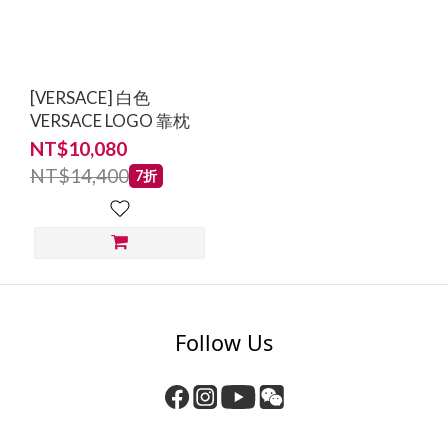
Anke
Drechsel
(25)
[VERSACE] 白色
VERSACE LOGO 靠枕
PIP
NT$10,080
Studio
NT$14,400
7折
(4)
VERSACE
(1)
價格
(NT$)
Follow Us
~