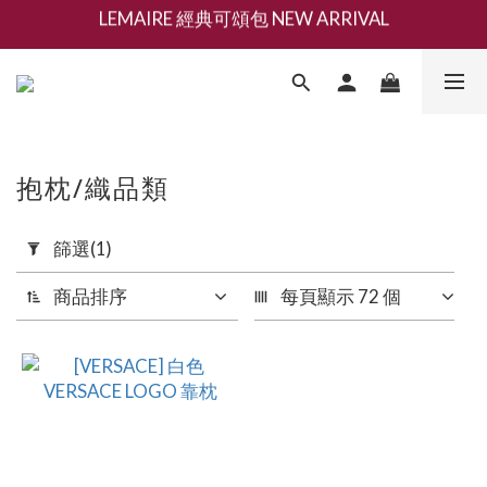
LEMAIRE 經典可頌包 NEW ARRIVAL
新會員募集現領抵用千元購物金
香氛 / 家居 / 餐廚 [ 全館折上兩件9折，三件享85折 】
新會員募集現領抵用千元購物金
抱枕/織品類
套
篩選
(1)
用
篩
商品排序
每頁顯示 72 個
選
(1/20)
品
牌
清
除