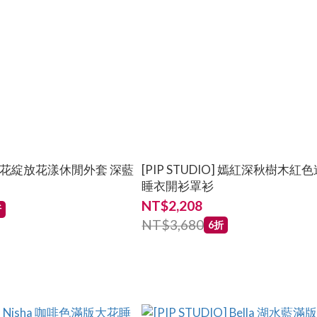
O] 百花綻放花漾休閒外套 深藍
[PIP STUDIO] 嫣紅深秋樹木
睡衣開衫罩衫
NT$2,208
折
NT$3,680
6折