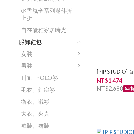
🌿香氛全系列滿件折
上折
自在優雅家居時光
服飾鞋包
女裝
男裝
[PIP STUDI
T恤、POLO衫
NT$1,474
NT$2,680
5.5
毛衣、針織衫
衛衣、襯衫
大衣、夾克
褲裝、裙裝