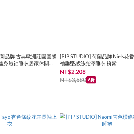
古典歐洲莊園圖騰
[PIP STUDIO] 荷蘭品牌 Niels花香鳥語長
連身短袖睡衣居家休閒上
袖垂墜感絲光澤睡衣 粉紫
NT$2,208
NT$3,680
6折