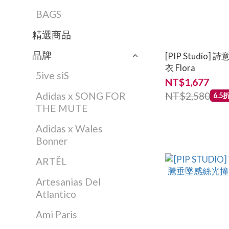
BAGS
精選商品
品牌
[PIP Studi
衣 Flora
5ive siS
NT$1,677
NT$2,580
Adidas x SONG FOR
6.5
THE MUTE
Adidas x Wales
Bonner
ARTĚL
Artesanias Del
Atlantico
Ami Paris