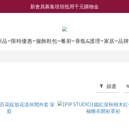
新會員募集現領抵用千元購物金
新會員募集現領抵用千元購物金
LEMAIRE 經典可頌包 NEW ARRIVAL
香氛 / 家居 / 餐廚 [ 全館折上兩件9折，三件享85折 】
新品
限時優惠
服飾鞋包
餐廚
香氛&護理
家居
品牌
新會員募集現領抵用千元購物金
篩選