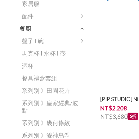
家居服
配件
餐廚
盤子 I 碗
馬克杯 I 水杯 I 壺
酒杯
餐具禮盒套組
系列別 》田園花卉
[PIP STUDIO
系列別 》皇家經典/波
NT$2,208
點
NT$3,680
6折
系列別 》幾何條紋
系列別 》愛神鳥翠