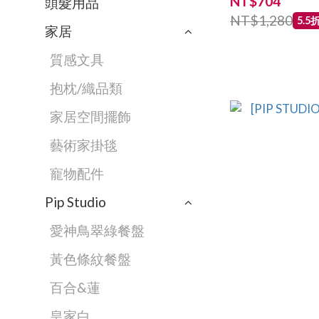
NT$704
頭髮用品
NT$1,280
5.5
家居
質感文具
抱枕/織品類
家居空間擺飾
藝術家掛毯
寵物配件
Pip Studio
愛神鳥翠綠餐盤
黃色條紋餐盤
百合&蓮
皇家白