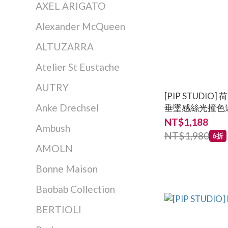
AXEL ARIGATO
Alexander McQueen
ALTUZARRA
Atelier St Eustache
AUTRY
[PIP STUDIO] 荷蘭品牌 
Anke Drechsel
垂墜感絲光撞色
衣
NT$1,188
Ambush
NT$1,980
6折
AMOLN
Bonne Maison
Baobab Collection
BERTIOLI