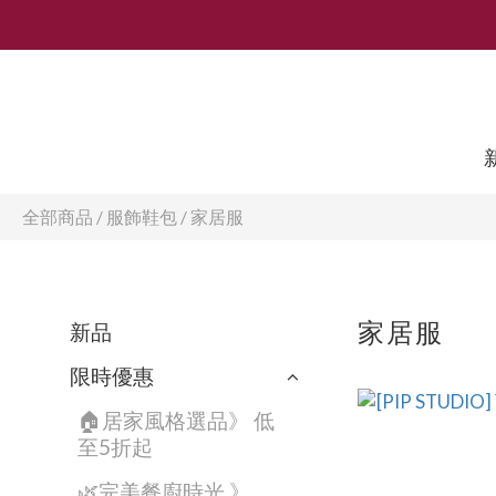
全部商品
/
服飾鞋包
/
家居服
家居服
新品
限時優惠
🏠居家風格選品》 低
至5折起
🌿完美餐廚時光 》