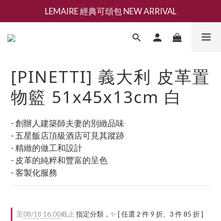
LEMAIRE 經典可頌包 NEW ARRIVAL
新會員募集現領抵用千元購物金
香氛 / 家居 / 餐廚 [ 全館折上兩件9折，三件享85折 】
新會員募集現領抵用千元購物金
[PINETTI] 義大利 皮革置
物籃 51x45x13cm 白
- 創辦人建築師夫妻的別緻品味
- 五星飯店頂級酒店可見其蹤跡
- 精緻的做工和設計
- 皮革的純粹和豐富的呈色
- 客製化服務
至
08/18 16:00
截止
指定分類，✨ [ 任選 2 件 9 折、3 件 85 折 ]