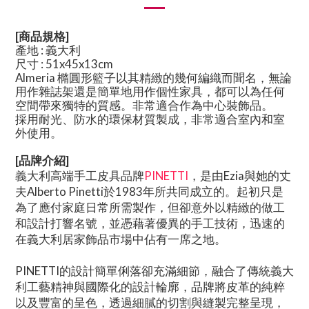
[商品規格]
產地 : 義大利
尺寸 : 51x45x13cm
Almeria 橢圓形籃子以其精緻的幾何編織而聞名，無論
用作雜誌架還是簡單地用作個性家具，都可以為任何
空間帶來獨特的質感。非常適合作為中心裝飾品。
採用耐光、防水的環保材質製成，非常適合室內和室
外使用。
[品牌介紹]
義大利高端手工皮具品牌
PINETTI
，是由Ezia與她的丈
夫Alberto Pinetti於1983年所共同成立的。起初只是
為了應付家庭日常所需製作，但卻意外以精緻的做工
和設計打響名號，並憑藉著優異的手工技術，迅速的
在義大利居家飾品市場中佔有一席之地。
PINETTI的設計簡單俐落卻充滿細節，融合了傳統義大
利工藝精神與國際化的設計輪廓，品牌將皮革的純粹
以及豐富的呈色，透過細膩的切割與縫製完整呈現，