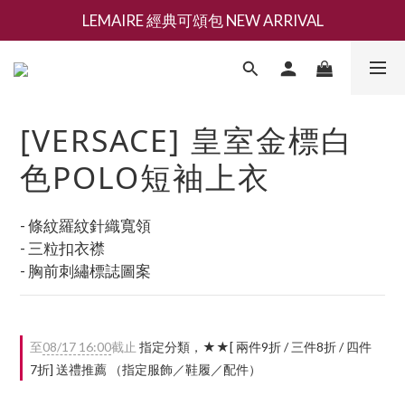
LEMAIRE 經典可頌包 NEW ARRIVAL
新會員募集現領抵用千元購物金
香氛 / 家居 / 餐廚 [ 全館折上兩件9折，三件享85折 】
新會員募集現領抵用千元購物金
[VERSACE] 皇室金標白
色POLO短袖上衣
- 條紋羅紋針織寬領
- 三粒扣衣襟
- 胸前刺繡標誌圖案
至
08/17 16:00
截止
指定分類，★★[ 兩件9折 / 三件8折 / 四件
7折] 送禮推薦 （指定服飾／鞋履／配件）