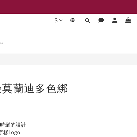
$
立即購買
] 淺莫蘭迪多色綁
單時髦的設計
字樣Logo