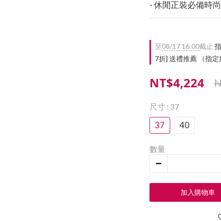
- 休閒正裝必備時
至
08/17 16:00
截止
指
7折] 送禮推薦 （
NT$4,224
N
尺寸
: 37
37
40
數量
加入購物車