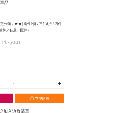
尚單品
定分類，★★[ 兩件9折 / 三件8折 / 四件
指定服飾／鞋履／配件）
T$7,680
立即購買
加入追蹤清單