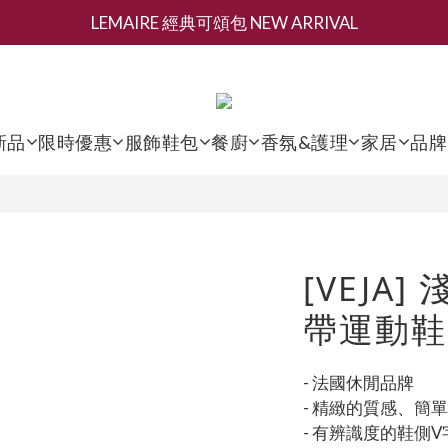
LEMAIRE 經典可頌包 NEW ARRIVAL
新會員募集現領抵用千元購物金
香氛 / 家居 / 餐廚 [ 全館折上兩件9折，三件享85折 】
新會員募集現領抵用千元購物金
新品
限時優惠
服飾鞋包
餐廚
香氛&護理
家居
品牌
[VEJA
帶運動鞋
- 法國休閒品牌
- 精緻的質感、簡
- 有辨識度的鞋側V