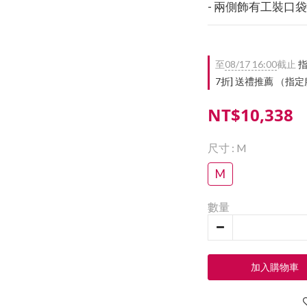
- 兩側飾有工裝口袋
至
08/17 16:00
截止
指
7折] 送禮推薦 （
NT$10,338
尺寸
: M
M
數量
加入購物車