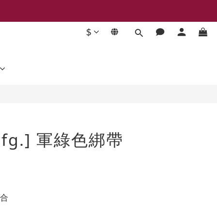
$
立即購買
 mfg.] 軍綠色綁帶
開合