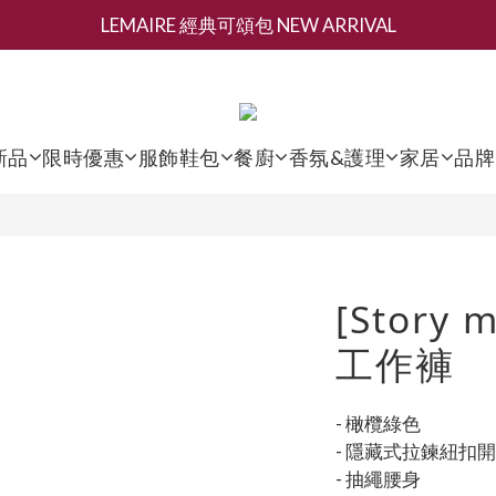
LEMAIRE 經典可頌包 NEW ARRIVAL
新會員募集現領抵用千元購物金
香氛 / 家居 / 餐廚 [ 全館折上兩件9折，三件享85折 】
新會員募集現領抵用千元購物金
新品
限時優惠
服飾鞋包
餐廚
香氛&護理
家居
品牌
[Story
工作褲
- 橄欖綠色
- 隱藏式拉鍊紐扣
- 抽繩腰身