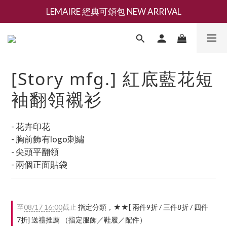
LEMAIRE 經典可頌包 NEW ARRIVAL
新會員募集現領抵用千元購物金
香氛 / 家居 / 餐廚 [ 全館折上兩件9折，三件享85折 】
新會員募集現領抵用千元購物金
[Story mfg.] 紅底藍花短
袖翻領襯衫
- 花卉印花
- 胸前飾有logo刺繡
- 尖頭平翻領
- 兩個正面貼袋
至
08/17 16:00
截止
指定分類，★★[ 兩件9折 / 三件8折 / 四件
7折] 送禮推薦 （指定服飾／鞋履／配件）