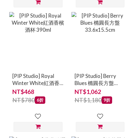
[PIP Studio] Royal
[PIP Studio] Berry
Winter White紅酒香
Blues 橢圓長方盤
檳酒杯 390ml
33.6x15.5cm
NT$468
NT$1,062
NT$780
NT$1,180
6折
9折