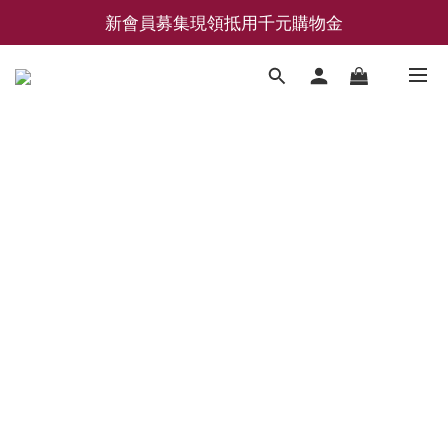
新會員募集現領抵用千元購物金
新會員募集現領抵用千元購物金
LEMAIRE 經典可頌包 NEW ARRIVAL
香氛 / 家居 / 餐廚 [ 全館折上兩件9折，三件享85折 】
新會員募集現領抵用千元購物金