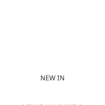
香 氛
餐 具
NEW IN