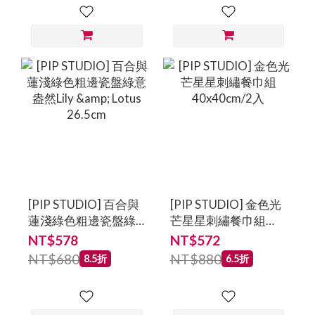
[PIP STUDIO] 百合與
[PIP STUDIO] 金色光
蓮淺綠色粗邊瓷盤綠
芒星星刺繡餐巾組
意盎然Lily & Lotus
40x40cm/2入
NT$578
NT$572
26.5cm
NT$680
NT$880
8.5折
6.5折