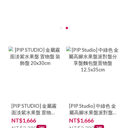
[PIP STUDIO] 金屬霧
[PIP Studio] 中綠色 金
面淡紫水果盤 置物盤
屬高腳水果盤派對盤
裝飾盤 20x30cm
分享盤麵包盤置物盤
NT$1,666
NT$1,666
12.5x35cm