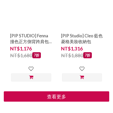
[PIP STUDIO] Fenna
[PIP Studio] Cleo 藍色
撞色正方側背跨肩包
菱格美妝收納包
(小) 藍
NT$1,176
NT$1,316
NT$1,680
NT$1,880
7折
7折
查看更多