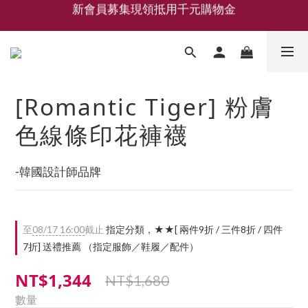
新會員募集現領抵用千元購物金
LEMAIRE 經典可頌包 NEW ARRIVAL
香氛 / 家居 / 餐廚 [ 全館折上兩件9折，三件享85折 】
新會員募集現領抵用千元購物金
[Romantic Tiger] 粉膚
色線條印花褲襪
-韓國設計師品牌
至
08/17 16:00
截止
指定分類，★★[ 兩件9折 / 三件8折 / 四件
7折] 送禮推薦 （指定服飾／鞋履／配件）
NT$1,344
NT$1,680
數量