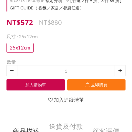
至
08/18 16:00
截止
指定分類，✨ [ 任選 2 件 9 折、3 件 85 折 ]
GIFT GUIDE（ 香氛／家居／餐廚任選 )
NT$572
NT$880
尺寸
: 25x12cm
25x12cm
數量
加入購物車
立即購買
加入追蹤清單
送貨及付款
商品描述
顧客評價