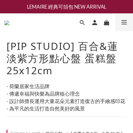
LEMAIRE 經典可頌包 NEW ARRIVAL
新會員募集現領抵用千元購物金
香氛 / 家居 / 餐廚 [ 全館折上兩件9折，三件享85折 】
新會員募集現領抵用千元購物金
[PIP STUDIO] 百合&蓮
淡紫方形點心盤 蛋糕盤
25x12cm
- 荷蘭居家生活品牌
- 傳遞幸福與快樂為品牌核心理念
- 設計師擅長運用大量花朵元素打造復古的手繪感印花
- 為平凡的生活打造自然美好的風景