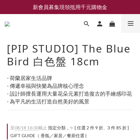
新會員募集現領抵用千元購物金
新會員募集現領抵用千元購物金
LEMAIRE 經典可頌包 NEW ARRIVAL
香氛 / 家居 / 餐廚 [ 全館折上兩件9折，三件享85折 】
[PIP STUDIO] The Blue
新會員募集現領抵用千元購物金
Bird 白色盤 18cm
- 荷蘭居家生活品牌
- 傳遞幸福與快樂為品牌核心理念
- 設計師擅長運用大量花朵元素打造復古的手繪感印花
- 為平凡的生活打造自然美好的風景
至
08/18 16:00
截止
指定分類，✨ [ 任選 2 件 9 折、3 件 85 折 ]
GIFT GUIDE（ 香氛／家居／餐廚任選 )