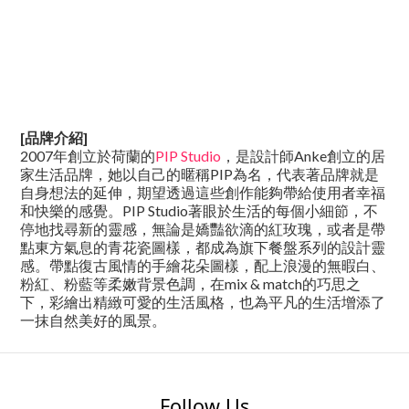
[品牌介紹]
2007年創立於荷蘭的
PIP Studio
，是設計師Anke創立的居
家生活品牌，她以自己的暱稱PIP為名，代表著品牌就是
自身想法的延伸，期望透過這些創作能夠帶給使用者幸福
和快樂的感覺。PIP Studio著眼於生活的每個小細節，不
停地找尋新的靈感，無論是嬌豔欲滴的紅玫瑰，或者是帶
點東方氣息的青花瓷圖樣，都成為旗下餐盤系列的設計靈
感。帶點復古風情的手繪花朵圖樣，配上浪漫的無暇白、
粉紅、粉藍等柔嫩背景色調，在mix & match的巧思之
下，彩繪出精緻可愛的生活風格，也為平凡的生活增添了
一抹自然美好的風景。
Follow Us