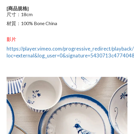
[商品規格]
尺寸：
18cm
材質：
100% Bone China
影片
https://player.vimeo.com/progressive_redirect/playbac
loc=external&log_user=0&signature=5430713c4774