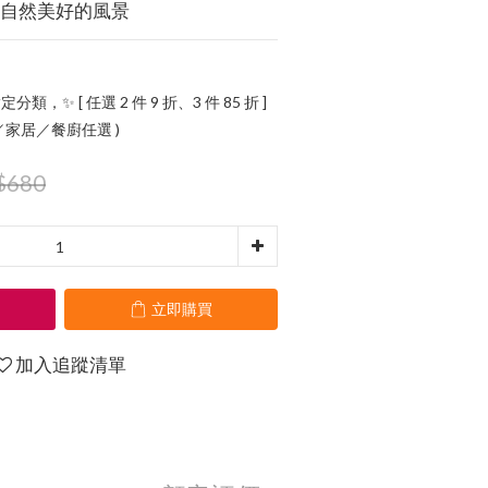
造自然美好的風景
定分類，✨ [ 任選 2 件 9 折、3 件 85 折 ]
氛／家居／餐廚任選 )
$680
立即購買
加入追蹤清單