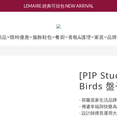
LEMAIRE 經典可頌包 NEW ARRIVAL
新會員募集現領抵用千元購物金
香氛 / 家居 / 餐廚 [ 全館折上兩件9折，三件享85折 】
新會員募集現領抵用千元購物金
新品
限時優惠
服飾鞋包
餐廚
香氛&護理
家居
品牌
[PIP Stu
Birds 
- 荷蘭居家生活品牌
- 傳遞幸福與快樂
- 設計師擅長運用