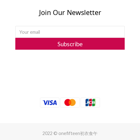
Join Our Newsletter
Subscribe
2022 © onefifteen初衣食午