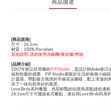
商品描述
[商品規格]
尺寸：26.5cm
材質：100% Porcelain
其他說明
:
請勿使用洗碗機/微波爐/烤箱
[品牌介紹]
2007年創立於荷蘭的
PIP Studio
，是設計師
Anke
創立
福和快樂的感覺。
PIP Studio
著眼於生活的每個小細節
計靈感。帶點復古風情的手繪花朵圖樣，配上浪漫的
添了一抹自然美好的風景。
Love Birds系列餐盤，色彩鮮豔的知更鳥搭配綠
26.5cm尺寸可擺放各式餐點，適合與Love Birds