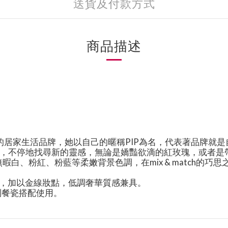
送貨及付款方式
商品描述
的居家生活品牌，她以自己的暱稱
PIP
為名，代表著品牌就是
，不停地找尋新的靈感，無論是嬌豔欲滴的紅玫瑰，或者是
無暇白、粉紅、粉藍等柔嫩背景色調，在
mix & match
的巧思
色邊框，加以金線妝點，低調奢華質感兼具。
同系列餐瓷搭配使用。